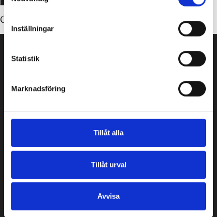
Glömt ditt lösenord?
Inställningar
Statistik
Guld Carlsén AB är ett grossistföretag med ett brett
sortiment av smycken i guld och silver samt
Marknadsföring
pärlcollier.
Post: BOX 857, 851 24 Sundsvall
Tillåt alla
E-post:
order@guldcarlsen.se
Läs vår
Integritetspolicy
Tillåt urval
Avvisa