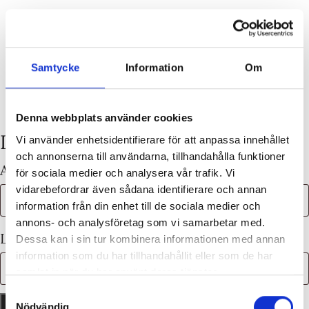
0
Samtycke
Information
Om
Denna webbplats använder cookies
Logga in
Vi använder enhetsidentifierare för att anpassa innehållet
och annonserna till användarna, tillhandahålla funktioner
Obligatoris
Användarnamn eller e-postadress
*
för sociala medier och analysera vår trafik. Vi
vidarebefordrar även sådana identifierare och annan
information från din enhet till de sociala medier och
annons- och analysföretag som vi samarbetar med.
Obligatoriskt
Lösenord
*
Dessa kan i sin tur kombinera informationen med annan
information som du har tillhandahållit eller som de har
samlat in när du har använt deras tjänster.
Samtyckesval
Logga in
Kom ihåg mig
Nödvändig